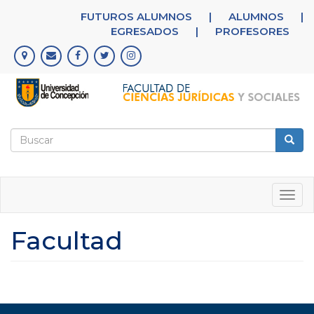
Pasar
FUTUROS ALUMNOS
|
ALUMNOS
|
al
EGRESADOS
|
PROFESORES
contenido
principal
Formulario
de
Buscar
búsqueda
Togg
navig
Facultad