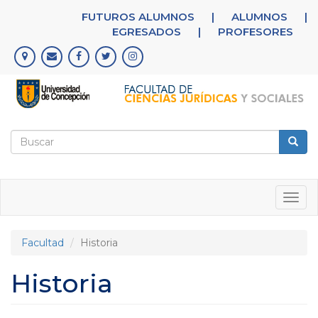
Pasar
FUTUROS ALUMNOS
|
ALUMNOS
|
al
EGRESADOS
|
PROFESORES
contenido
principal
Formulario
de
Buscar
búsqueda
Togg
navig
Facultad
Historia
Historia