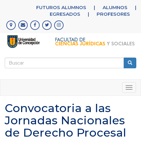
Pasar
FUTUROS ALUMNOS
|
ALUMNOS
|
al
EGRESADOS
|
PROFESORES
contenido
principal
Formulario
de
Buscar
búsqueda
Togg
navig
Convocatoria a las
Jornadas Nacionales
de Derecho Procesal