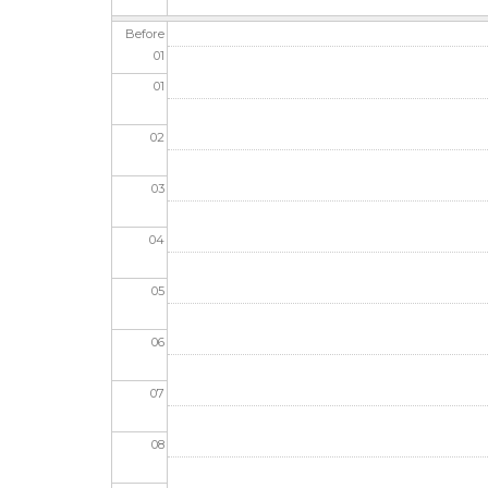
Before
01
01
02
03
04
05
06
07
08