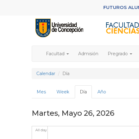
Pasar
FUTUROS AL
al
contenido
principal
Facultad
Admisión
Pregrado
Calendar
Día
Solapas
Mes
Week
Día
(solapa
Año
principales
activa)
Martes, Mayo 26, 2026
All day