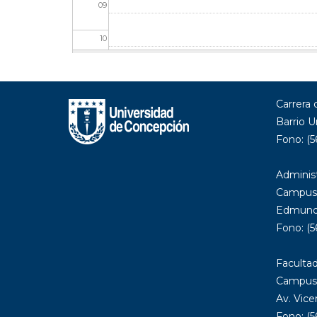
09
10
11
Carrera
12
Barrio U
13
Fono: (5
14
Administ
Campus
15
Edmundo
Fono: (5
16
Facultad
17
Campus 
Av. Vice
18
Fono: (