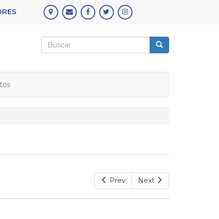
ORES
Formulario
de
Buscar
búsqueda
tos
Prev
Next