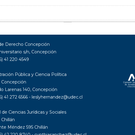
 de Derecho Concepción
niversitario s/n, Concepción
6) 41 220 4549
ración Pública y Ciencia Política
 Concepción
 Larenas 140, Concepción
6) 41 272 6566 - leslyhernandez@udec.cl
 de Ciencias Jurídicas y Sociales
Chillán
nte Méndez 595 Chillán
56) 42 220 8740 - cynthiasanchez@udec.cl