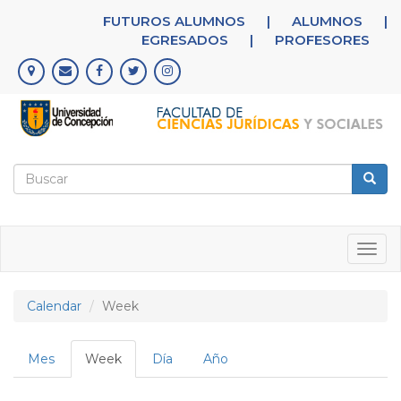
Pasar
FUTUROS ALUMNOS
|
ALUMNOS
|
al
01
EGRESADOS
|
PROFESORES
contenido
principal
02
03
04
Formulario
05
de
Buscar
búsqueda
06
Togg
navig
07
Calendar
Week
08
Solapas
Mes
Week
(solapa
Día
Año
09
principales
activa)