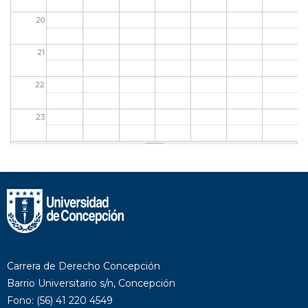
20
21
22
23
Carrera de Derecho Concepción
Barrio Universitario s/n, Concepción
Fono: (56) 41 220 4549