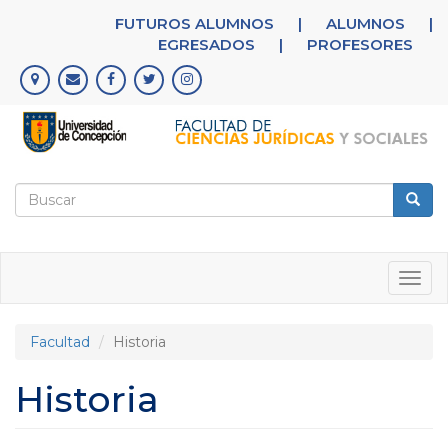
Pasar
FUTUROS ALUMNOS
|
ALUMNOS
|
al
EGRESADOS
|
PROFESORES
contenido
principal
Formulario
de
Buscar
búsqueda
Togg
navig
Facultad
Historia
Historia