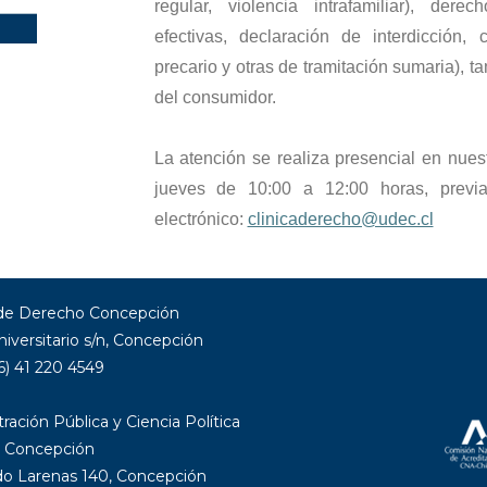
regular, violencia intrafamiliar), derec
efectivas, declaración de interdicción
precario y otras de tramitación sumaria), 
del consumidor.
La atención se realiza presencial en nuest
jueves de 10:00 a 12:00 horas, previa 
electrónico:
clinicaderecho@udec.cl
 de Derecho Concepción
niversitario s/n, Concepción
6) 41 220 4549
ración Pública y Ciencia Política
 Concepción
 Larenas 140, Concepción