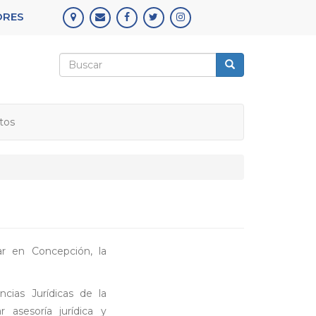
ORES
Formulario
de
Buscar
búsqueda
tos
r en Concepción, la
ncias Jurídicas de la
 asesoría jurídica y