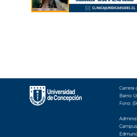
Carrera
Barrio U
Fono: (5
Administ
Campus
Edmundo