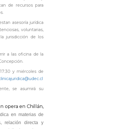
can de recursos para
s.
stan asesoría jurídica
tenciosas, voluntarias,
a jurisdicción de los
r a las oficina de la
 Concepción.
 17:30 y miércoles de
clinicajuridica@udec.cl
dente, se asumirá su
én opera en Chillán,
ídica en materias de
, relación directa y