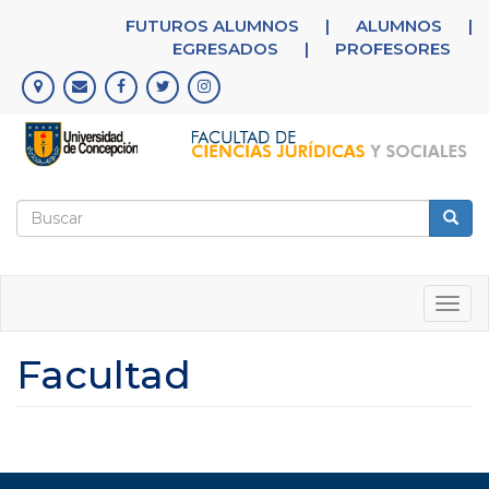
Pasar
FUTUROS ALUMNOS
|
ALUMNOS
|
al
EGRESADOS
|
PROFESORES
contenido
principal
Formulario
de
Buscar
búsqueda
Togg
navig
Facultad