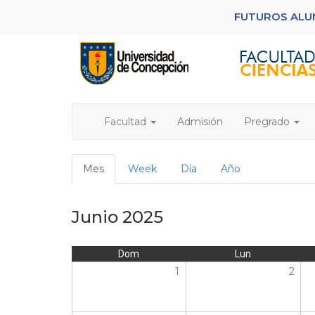
Pasar
FUTUROS AL
al
contenido
principal
Facultad
Admisión
Pregrado
Solapas
Mes
(solapa
Week
Día
Año
principales
activa)
Junio 2025
Dom
Lun
1
2