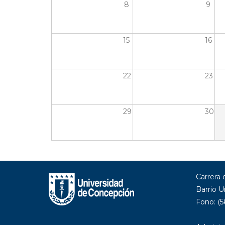
8
9
15
16
22
23
29
30
Carrera
Barrio U
Fono: (5