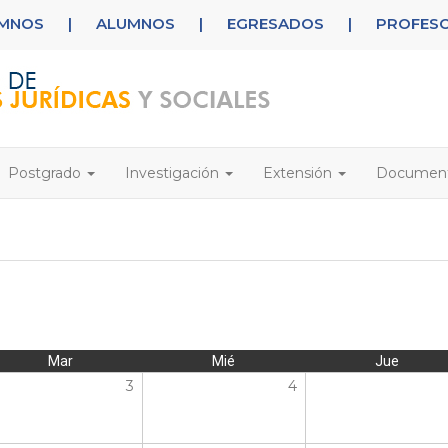
UMNOS
|
ALUMNOS
|
EGRESADOS
|
PROFES
Postgrado
Investigación
Extensión
Documen
Mar
Mié
Jue
3
4