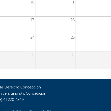
10
11
17
18
24
25
1
2
 de Derecho Concepción
niversitario s/n, Concepción
6) 41 220 4549