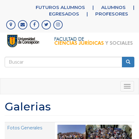
Pasar
FUTUROS ALUMNOS
|
ALUMNOS
|
al
EGRESADOS
|
PROFESORES
contenido
principal
Formulario
de
Buscar
búsqueda
Togg
navig
Galerias
Fotos Generales