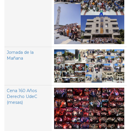
Jornada de la
Mañana
Cena 160 Años
Derecho UdeC
(mesas)