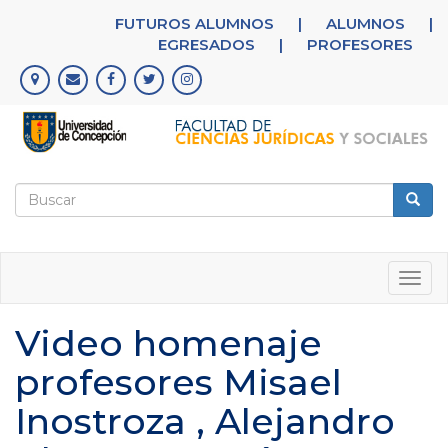
Pasar
FUTUROS ALUMNOS
|
ALUMNOS
|
al
EGRESADOS
|
PROFESORES
contenido
principal
Formulario
de
Buscar
búsqueda
Togg
navig
Video homenaje
profesores Misael
Inostroza , Alejandro