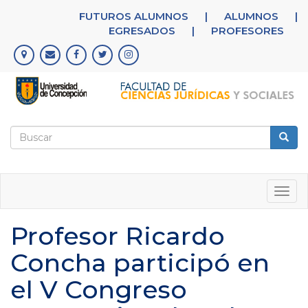
Pasar
FUTUROS ALUMNOS
|
ALUMNOS
|
al
EGRESADOS
|
PROFESORES
contenido
principal
Formulario
de
Buscar
búsqueda
Togg
navig
Profesor Ricardo
Concha participó en
el V Congreso