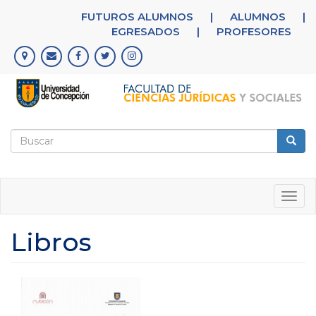
Pasar
FUTUROS ALUMNOS
|
ALUMNOS
|
al
EGRESADOS
|
PROFESORES
contenido
principal
Formulario
de
Buscar
búsqueda
Togg
navig
Libros