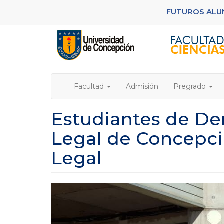
Pasar
FUTUROS AL
al
contenido
principal
Facultad
Admisión
Pregrado
Estudiantes de De
Legal de Concepci
Legal