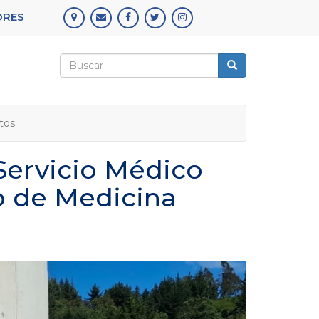
ORES
Formulario
de
Buscar
búsqueda
tos
Servicio Médico
o de Medicina