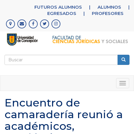
Pasar
FUTUROS ALUMNOS
|
ALUMNOS
|
al
EGRESADOS
|
PROFESORES
contenido
principal
Formulario
de
Buscar
búsqueda
Togg
navig
Encuentro de
camaradería reunió a
académicos,