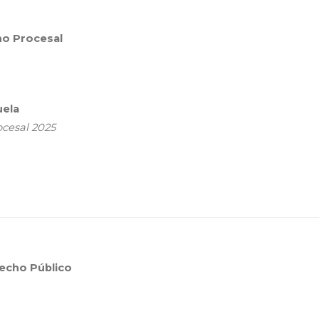
ho Procesal
uela
cesal 2025
recho Público