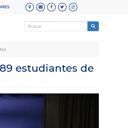
ORES
Formulario
de
Buscar
búsqueda
tos
89 estudiantes de