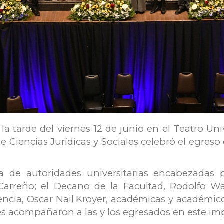
a tarde del viernes 12 de junio en el Teatro Uni
 Ciencias Jurídicas y Sociales celebró el egreso
a de autoridades universitarias encabezadas 
arreño; el Decano de la Facultad, Rodolfo Walt
ncia, Oscar Nail
Kröyer, académicas y académicos
es acompañaron a las y los egresados en este imp