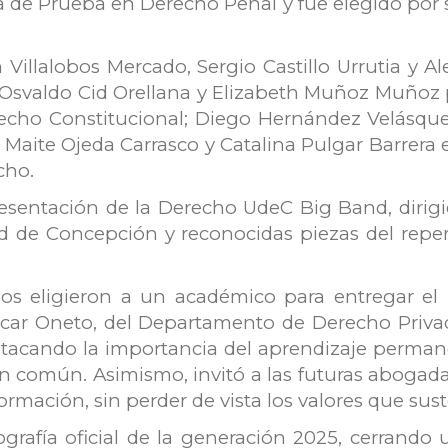
 de Prueba en Derecho Penal y fue elegido por
illalobos Mercado, Sergio Castillo Urrutia y A
 Osvaldo Cid Orellana y Elizabeth Muñoz Muñoz 
recho Constitucional; Diego Hernández Velásqu
Maite Ojeda Carrasco y Catalina Pulgar Barrera e
cho.
sentación de la Derecho UdeC Big Band, dirigi
d de Concepción y reconocidas piezas del reper
dos eligieron a un académico para entregar el
ncar Oneto, del Departamento de Derecho Priva
estacando la importancia del aprendizaje permane
en común. Asimismo, invitó a las futuras abogad
rmación, sin perder de vista los valores que sust
grafía oficial de la generación 2025, cerrando