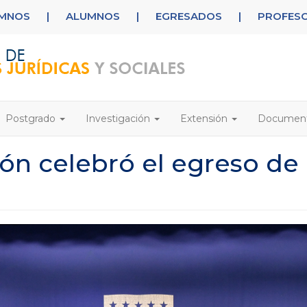
UMNOS
|
ALUMNOS
|
EGRESADOS
|
PROFES
Postgrado
Investigación
Extensión
Documen
n celebró el egreso de 
5