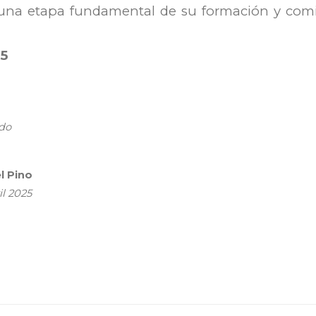
una etapa fundamental de su formación y comie
5
ado
l Pino
l 2025