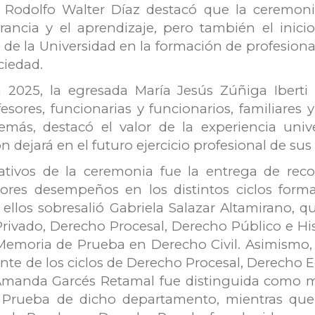
 Rodolfo Walter Díaz destacó que la ceremoni
rancia y el aprendizaje, pero también el inici
l de la Universidad en la formación de profesion
ociedad.
 2025, la egresada María Jesús Zúñiga Iberti 
fesores, funcionarias y funcionarios, familiare
más, destacó el valor de la experiencia univer
ión dejará en el futuro ejercicio profesional de 
tivos de la ceremonia fue la entrega de reco
jores desempeños en los distintos ciclos form
ellos sobresalió Gabriela Salazar Altamirano, q
Privado, Derecho Procesal, Derecho Público e His
emoria de Prueba en Derecho Civil. Asimismo, M
te de los ciclos de Derecho Procesal, Derecho E
, Amanda Garcés Retamal fue distinguida como m
 Prueba de dicho departamento, mientras que