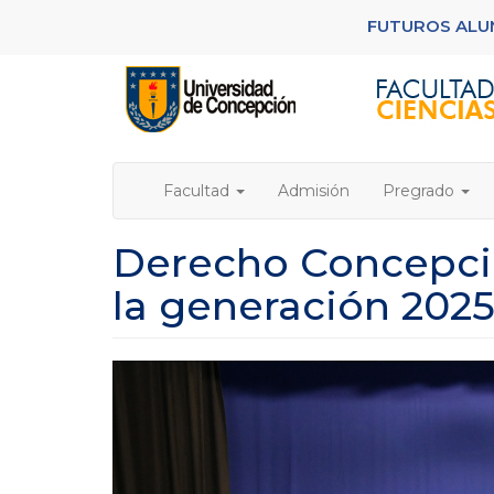
Pasar
FUTUROS AL
al
contenido
principal
Facultad
Admisión
Pregrado
Derecho Concepció
la generación 202