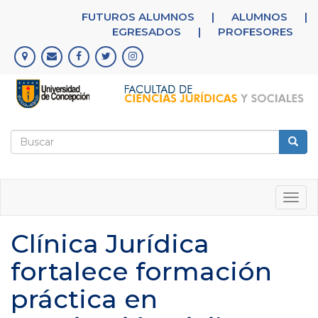
Pasar
FUTUROS ALUMNOS
|
ALUMNOS
|
al
EGRESADOS
|
PROFESORES
contenido
principal
Formulario
de
Buscar
búsqueda
Togg
navig
Clínica Jurídica
fortalece formación
práctica en